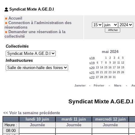
Syndicat Mixte A.GE.D.I
Accueil
Connection à l'administration des
réservations
Demander une réservation à la
collectivité
Collectivités
mai 2024
s18
1
2
3
4
5
Infrastructures
s19
6
7
8
9
10
11
12
s20
13
14
15
16
17
18
19
s21
20
21
22
23
24
25
26
s22
27
28
29
30
31
Janvier
-
Février
-
Mars
-
Av
Syndicat Mixte A.GE.D.I 
<< Voir la semaine précédente
lundi 10 juin
mardi 11 juin
mercredi 12 juin
Heure :
Journée
Journée
Journée
08:00