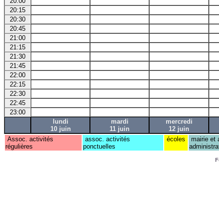
20:00
20:15
20:30
20:45
21:00
21:15
21:30
21:45
22:00
22:15
22:30
22:45
23:00
lundi
mardi
mercredi
10 juin
11 juin
12 juin
Assoc. activités
assoc. activités
écoles
mairie et 
régulières
ponctuelles
administra
F