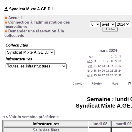
Syndicat Mixte A.GE.D.I
Accueil
Connection à l'administration des
réservations
Demander une réservation à la
collectivité
Collectivités
mars 2024
s9
1
2
3
Infrastructures
s10
4
5
6
7
8
9
10
s11
11
12
13
14
15
16
17
s12
18
19
20
21
22
23
24
s13
25
26
27
28
29
30
31
Janvier
-
Février
-
Mars
-
Semaine : lundi 0
Syndicat Mixte A.GE.D
<< Voir la semaine précédente
Infrastructures
lundi 08
mardi 09
Salle des fêtes