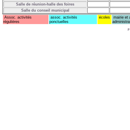
Salle de réunion-halle des foires
Salle du conseil municipal
Assoc. activités
assoc. activités
écoles
mairie et 
régulières
ponctuelles
administra
F