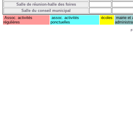
Salle de réunion-halle des foires
Salle du conseil municipal
Assoc. activités
assoc. activités
écoles
mairie et 
régulières
ponctuelles
administra
F