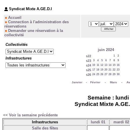
Syndicat Mixte A.GE.D.I
Accueil
Connection à l'administration des
réservations
Demander une réservation à la
collectivité
Collectivités
juin 2024
s22
1
2
Infrastructures
s23
3
4
5
6
7
8
9
s24
10
11
12
13
14
15
16
s25
17
18
19
20
21
22
23
s26
24
25
26
27
28
29
30
Janvier
-
Février
-
Mars
-
Av
Semaine : lundi 0
Syndicat Mixte A.GE.D
<< Voir la semaine précédente
Infrastructures
lundi 01
mardi 02
Salle des fêtes