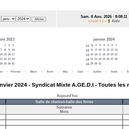
Sam. 8 Aou. 2026
-
8:08:11
-
Aide
version 4.1
re 2023
janvier 2024
1
2
3
s1
1
2
3
4
5
6
7
7
8
9
10
s2
8
9
10
11
12
13
14
14
15
16
17
s3
15
16
17
18
19
20
21
21
22
23
24
s4
22
23
24
25
26
27
28
28
29
30
31
s5
29
30
31
er
-
Février
-
Mars
-
Avril
-
Mai
-
Juin
-
Juillet
-
Août
-
S
nvier 2024 - Syndicat Mixte A.GE.D.I - Toutes les 
Aujourd'hui
Salle de réunion-halle des foires
Semaine
Mois