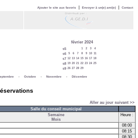
|
|
Ajouter le site aux favoris
Envoyer à un(e) ami(e)
Contact
février 2024
s5
1
2
3
4
s6
5
6
7
8
9
10
11
s7
12
13
14
15
16
17
18
s8
19
20
21
22
23
24
25
s9
26
27
28
29
eptembre
-
Octobre
-
Novembre
-
Décembre
réservations
Aller au jour suivant >>
Salle du conseil municipal
Semaine
Heure :
Mois
08:00
08:15
08:30