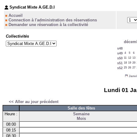
Syndicat Mixte A.GE.D.I
Accueil
Connection à l'administration des réservations
Demander une réservation à la collectivité
Collectivités
décemb
s48
s49
4
5
6
s50
11
12
13
s51
18
19
20
s52
25
26
27
Janvi
Lundi 01 Ja
<< Aller au jour précédent
Salle des fêtes
Heure :
Semaine
Mois
08:00
08:15
08:30