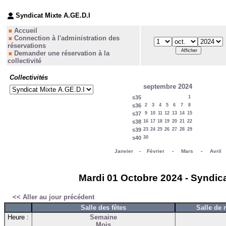
Syndicat Mixte A.GE.D.I
Accueil
Connection à l'administration des
réservations
Demander une réservation à la
collectivité
Collectivités
septembre 2024
s35
1
s36
2
3
4
5
6
7
8
s37
9
10
11
12
13
14
15
s38
16
17
18
19
20
21
22
s39
23
24
25
26
27
28
29
s40
30
Janvier
-
Février
-
Mars
-
Avril
Mardi 01 Octobre 2024 - Syndica
<< Aller au jour précédent
Salle des fêtes
Salle de 
Heure :
Semaine
Mois