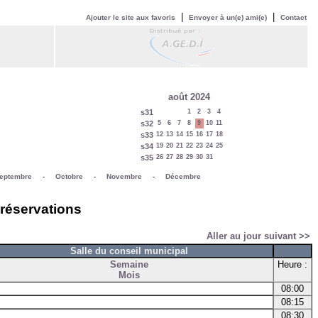
|
|
Ajouter le site aux favoris
Envoyer à un(e) ami(e)
Contact
août 2024
s31
1
2
3
4
s32
5
6
7
8
9
10
11
s33
12
13
14
15
16
17
18
s34
19
20
21
22
23
24
25
s35
26
27
28
29
30
31
eptembre
-
Octobre
-
Novembre
-
Décembre
 réservations
Aller au jour suivant >>
Salle du conseil municipal
Semaine
Heure :
Mois
08:00
08:15
08:30