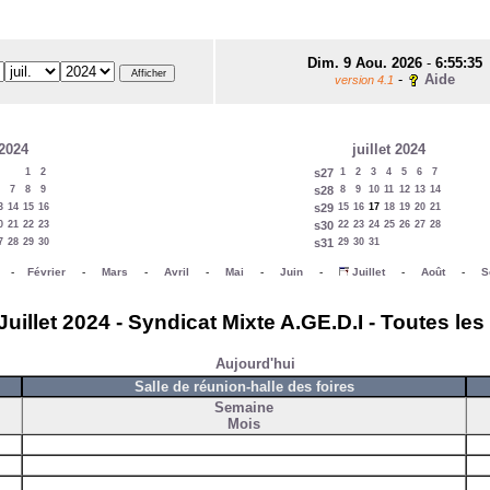
Dim. 9 Aou. 2026
-
6:55:35
-
Aide
version 4.1
 2024
juillet 2024
1
2
s27
1
2
3
4
5
6
7
7
8
9
s28
8
9
10
11
12
13
14
3
14
15
16
s29
15
16
17
18
19
20
21
0
21
22
23
s30
22
23
24
25
26
27
28
7
28
29
30
s31
29
30
31
-
Février
-
Mars
-
Avril
-
Mai
-
Juin
-
Juillet
-
Août
-
S
Juillet 2024 - Syndicat Mixte A.GE.D.I - Toutes les
Aujourd'hui
Salle de réunion-halle des foires
Semaine
Mois