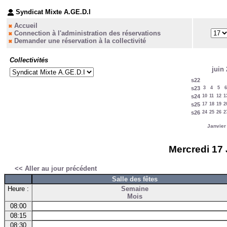
Syndicat Mixte A.GE.D.I
Accueil
Connection à l'administration des réservations
Demander une réservation à la collectivité
Collectivités
juin
s22
s23
3
4
5
6
s24
10
11
12
1
s25
17
18
19
2
s26
24
25
26
2
Janvier
Mercredi 17 
<< Aller au jour précédent
Salle des fêtes
Heure :
Semaine
Mois
08:00
08:15
08:30