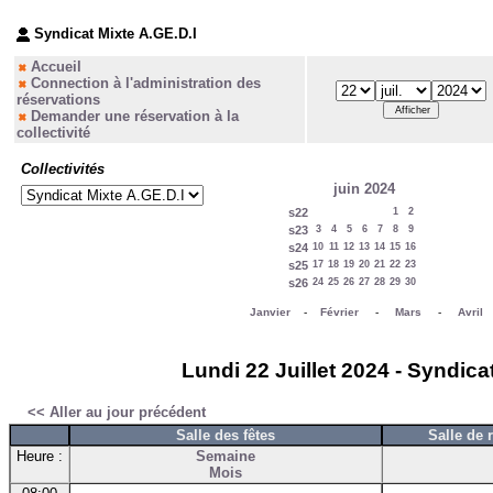
Syndicat Mixte A.GE.D.I
Accueil
Connection à l'administration des
réservations
Demander une réservation à la
collectivité
Collectivités
juin 2024
s22
1
2
s23
3
4
5
6
7
8
9
s24
10
11
12
13
14
15
16
s25
17
18
19
20
21
22
23
s26
24
25
26
27
28
29
30
Janvier
-
Février
-
Mars
-
Avril
Lundi 22 Juillet 2024 - Syndica
<< Aller au jour précédent
Salle des fêtes
Salle de 
Heure :
Semaine
Mois