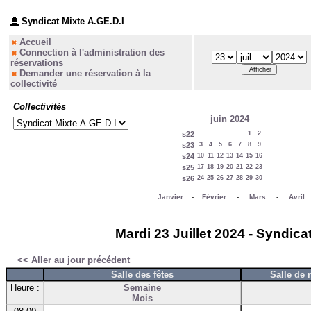
Syndicat Mixte A.GE.D.I
Accueil
Connection à l'administration des
réservations
Demander une réservation à la
collectivité
Collectivités
juin 2024
s22
1
2
s23
3
4
5
6
7
8
9
s24
10
11
12
13
14
15
16
s25
17
18
19
20
21
22
23
s26
24
25
26
27
28
29
30
Janvier
-
Février
-
Mars
-
Avril
Mardi 23 Juillet 2024 - Syndica
<< Aller au jour précédent
Salle des fêtes
Salle de 
Heure :
Semaine
Mois