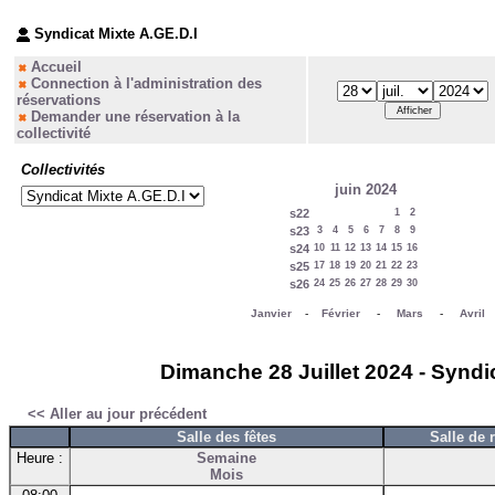
Syndicat Mixte A.GE.D.I
Accueil
Connection à l'administration des
réservations
Demander une réservation à la
collectivité
Collectivités
juin 2024
s22
1
2
s23
3
4
5
6
7
8
9
s24
10
11
12
13
14
15
16
s25
17
18
19
20
21
22
23
s26
24
25
26
27
28
29
30
Janvier
-
Février
-
Mars
-
Avril
Dimanche 28 Juillet 2024 - Syndic
<< Aller au jour précédent
Salle des fêtes
Salle de 
Heure :
Semaine
Mois